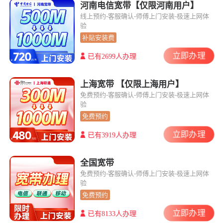
河南电信宽带【仅限河南用户】
线上预约-客服确认-师傅上门安装-极速上网体
验
补贴安装费
立即办理
已有2699人办理
上海宽带 【仅限上海用户】
免费预约-客服确认-师傅上门安装-极速上网体
验
免费预约
立即办理
已有3919人办理
全国宽带
免费预约-客服确认-师傅上门安装-极速上网体
验
免费预约
立即办理
已有8133人办理