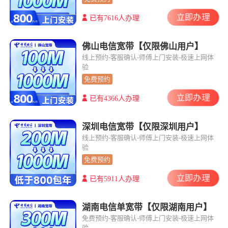
立即办理
已有7616人办理
佛山电信宽带【仅限佛山用户】
线上预约-客服确认-师傅上门安装-极速上网体
验
免费预约
立即办理
已有4366人办理
深圳电信宽带【仅限深圳用户】
线上预约-客服确认-师傅上门安装-极速上网体
验
免费预约
立即办理
已有5911人办理
湖南电信单宽带【仅限湖南用户】
免费预约-客服确认-师傅上门安装-极速上网体
验