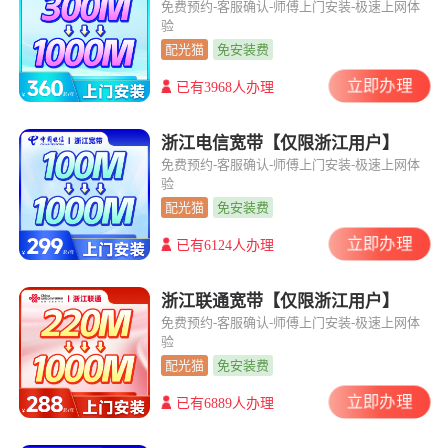
免费预约-客服确认-师傅上门安装-极速上网体
验
配光猫
免安装费
立即办理
已有3968人办理
浙江电信宽带【仅限浙江用户】
免费预约-客服确认-师傅上门安装-极速上网体
验
配光猫
免安装费
立即办理
已有6124人办理
浙江联通宽带【仅限浙江用户】
免费预约-客服确认-师傅上门安装-极速上网体
验
配光猫
免安装费
立即办理
已有6889人办理