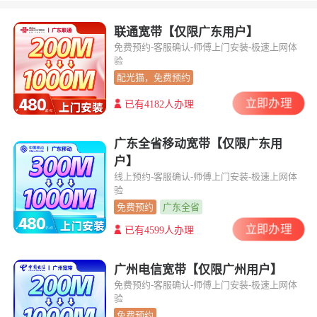
联通宽带【仅限广东用户】
免费预约-客服确认-师傅上门安装-极速上网体
验
配光猫，免费预约
立即办理
已有4182人办理
广东全省移动宽带【仅限广东用
户】
线上预约-客服确认-师傅上门安装-极速上网体
验
免费预约
广东全省
立即办理
已有4599人办理
广州电信宽带【仅限广州用户】
免费预约-客服确认-师傅上门安装-极速上网体
验
免费预约