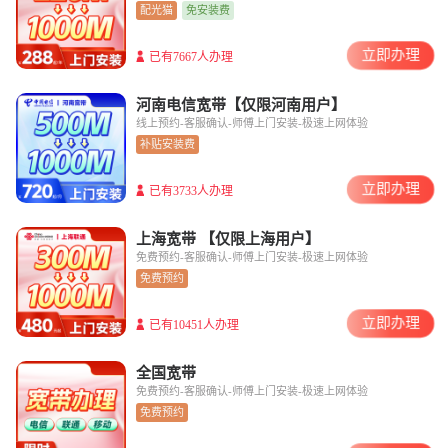
配光猫
免安装费
立即办理
已有7667人办理
河南电信宽带【仅限河南用户】
线上预约-客服确认-师傅上门安装-极速上网体验
补贴安装费
立即办理
已有3733人办理
上海宽带 【仅限上海用户】
免费预约-客服确认-师傅上门安装-极速上网体验
免费预约
立即办理
已有10451人办理
全国宽带
免费预约-客服确认-师傅上门安装-极速上网体验
免费预约