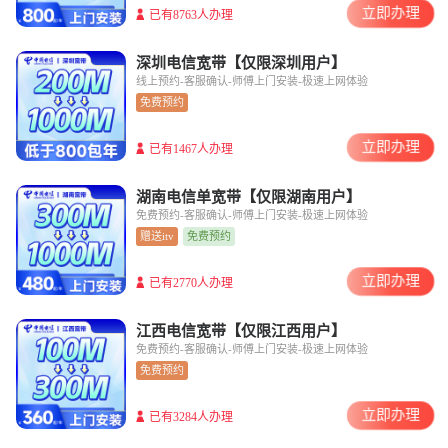
立即办理
已有8763人办理
深圳电信宽带【仅限深圳用户】
线上预约-客服确认-师傅上门安装-极速上网体验
免费预约
立即办理
已有1467人办理
湖南电信单宽带【仅限湖南用户】
免费预约-客服确认-师傅上门安装-极速上网体验
赠送itv
免费预约
立即办理
已有2770人办理
江西电信宽带【仅限江西用户】
免费预约-客服确认-师傅上门安装-极速上网体验
免费预约
立即办理
已有3284人办理