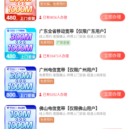
配光猫，免费预约
立即办理
已有9856人办理
广东全省移动宽带【仅限广东用户】
线上预约-客服确认-师傅上门安装-极速上网体验
免费预约
广东全省
立即办理
已有10473人办理
广州电信宽带【仅限广州用户】
免费预约-客服确认-师傅上门安装-极速上网体验
免费预约
立即办理
已有9292人办理
佛山电信宽带【仅限佛山用户】
线上预约-客服确认-师傅上门安装-极速上网体验
免费预约