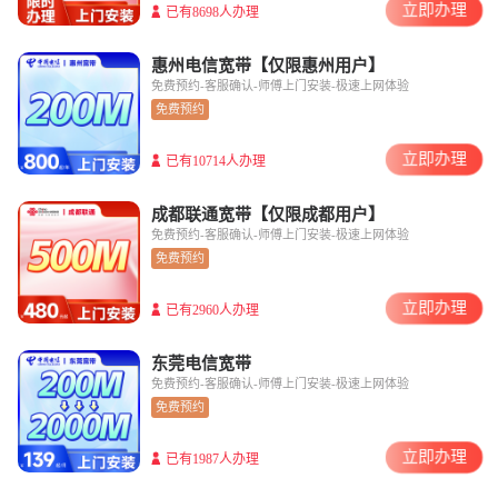
立即办理
已有8698人办理
惠州电信宽带【仅限惠州用户】
免费预约-客服确认-师傅上门安装-极速上网体验
免费预约
立即办理
已有10714人办理
成都联通宽带【仅限成都用户】
免费预约-客服确认-师傅上门安装-极速上网体验
免费预约
立即办理
已有2960人办理
东莞电信宽带
免费预约-客服确认-师傅上门安装-极速上网体验
免费预约
立即办理
已有1987人办理