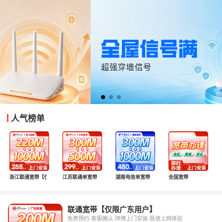
人气榜单
浙江联通宽带【仅限浙江用户】
江苏联通单宽带【仅限江苏用户】
湖南电信单宽带【仅限湖南用户】
全国宽带
联通宽带【仅限广东用户】
免费预约-客服确认-师傅上门安装-极速上网体验