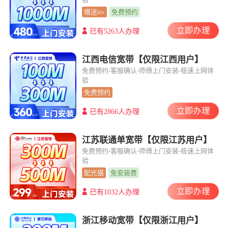
赠送itv
免费预约
立即办理
已有5263人办理
江西电信宽带【仅限江西用户】
免费预约-客服确认-师傅上门安装-极速上网体
验
免费预约
立即办理
已有2866人办理
江苏联通单宽带【仅限江苏用户】
免费预约-客服确认-师傅上门安装-极速上网体
验
配光猫
免安装费
立即办理
已有1032人办理
浙江移动宽带【仅限浙江用户】