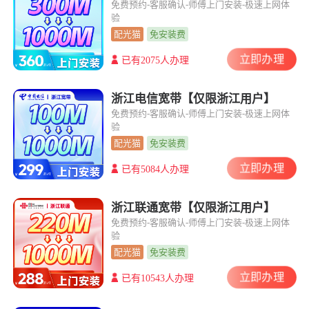
免费预约-客服确认-师傅上门安装-极速上网体
验
配光猫
免安装费
立即办理
已有2075人办理
浙江电信宽带【仅限浙江用户】
免费预约-客服确认-师傅上门安装-极速上网体
验
配光猫
免安装费
立即办理
已有5084人办理
浙江联通宽带【仅限浙江用户】
免费预约-客服确认-师傅上门安装-极速上网体
验
配光猫
免安装费
立即办理
已有10543人办理