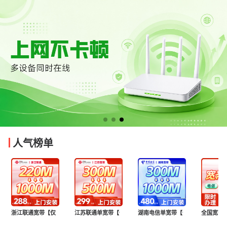
人气榜单
浙江联通宽带【仅限浙江用户】
江苏联通单宽带【仅限江苏用户】
湖南电信单宽带【仅限湖南用户】
全国宽带