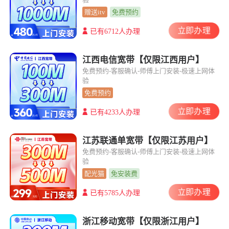
赠送itv
免费预约
立即办理
已有6712人办理
江西电信宽带【仅限江西用户】
免费预约-客服确认-师傅上门安装-极速上网体
验
免费预约
立即办理
已有4233人办理
江苏联通单宽带【仅限江苏用户】
免费预约-客服确认-师傅上门安装-极速上网体
验
配光猫
免安装费
立即办理
已有5785人办理
浙江移动宽带【仅限浙江用户】