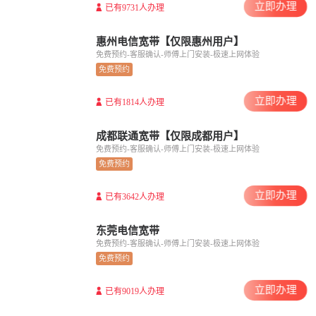
立即办理
已有9731人办理
惠州电信宽带【仅限惠州用户】
免费预约-客服确认-师傅上门安装-极速上网体验
免费预约
立即办理
已有1814人办理
成都联通宽带【仅限成都用户】
免费预约-客服确认-师傅上门安装-极速上网体验
免费预约
立即办理
已有3642人办理
东莞电信宽带
免费预约-客服确认-师傅上门安装-极速上网体验
免费预约
立即办理
已有9019人办理