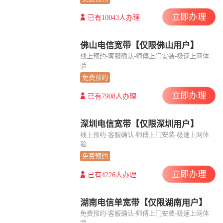
立即办理
已有10043人办理
佛山电信宽带【仅限佛山用户】
线上预约-客服确认-师傅上门安装-极速上网体
验
免费预约
立即办理
已有7908人办理
深圳电信宽带【仅限深圳用户】
线上预约-客服确认-师傅上门安装-极速上网体
验
免费预约
立即办理
已有4226人办理
湖南电信单宽带【仅限湖南用户】
免费预约-客服确认-师傅上门安装-极速上网体
验