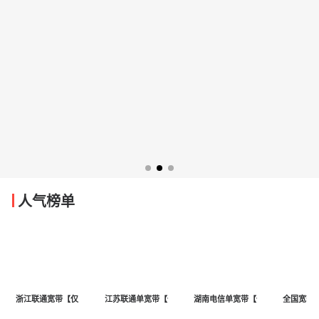
人气榜单
浙江联通宽带【仅限浙江用户】
江苏联通单宽带【仅限江苏用户】
湖南电信单宽带【仅限湖南用户】
全国宽带