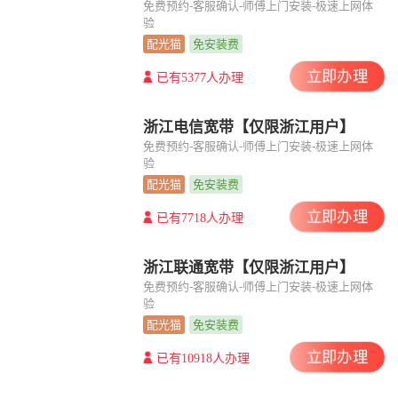
免费预约-客服确认-师傅上门安装-极速上网体
验
配光猫
免安装费
立即办理
已有5377人办理
浙江电信宽带【仅限浙江用户】
免费预约-客服确认-师傅上门安装-极速上网体
验
配光猫
免安装费
立即办理
已有7718人办理
浙江联通宽带【仅限浙江用户】
免费预约-客服确认-师傅上门安装-极速上网体
验
配光猫
免安装费
立即办理
已有10918人办理