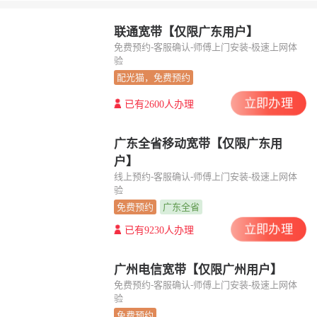
联通宽带【仅限广东用户】
免费预约-客服确认-师傅上门安装-极速上网体
验
配光猫，免费预约
立即办理
已有2600人办理
广东全省移动宽带【仅限广东用
户】
线上预约-客服确认-师傅上门安装-极速上网体
验
免费预约
广东全省
立即办理
已有9230人办理
广州电信宽带【仅限广州用户】
免费预约-客服确认-师傅上门安装-极速上网体
验
免费预约