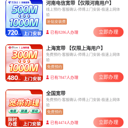
河南电信宽带【仅限河南用户】
线上预约-客服确认-师傅上门安装-极速上网体
验
补贴安装费
立即办理
已有8286人办理
上海宽带 【仅限上海用户】
免费预约-客服确认-师傅上门安装-极速上网体
验
免费预约
立即办理
已有7847人办理
全国宽带
免费预约-客服确认-师傅上门安装-极速上网体
验
免费预约
立即办理
已有4474人办理