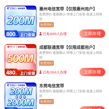
惠州电信宽带【仅限惠州用户】
免费预约-客服确认-师傅上门安装-极速上网体
验
免费预约
立即办理
已有4808人办理
成都联通宽带【仅限成都用户】
免费预约-客服确认-师傅上门安装-极速上网体
验
免费预约
立即办理
已有2868人办理
东莞电信宽带
免费预约-客服确认-师傅上门安装-极速上网体
验
免费预约