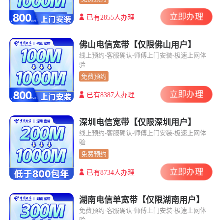
立即办理
已有2855人办理
佛山电信宽带【仅限佛山用户】
线上预约-客服确认-师傅上门安装-极速上网体
验
免费预约
立即办理
已有8387人办理
深圳电信宽带【仅限深圳用户】
线上预约-客服确认-师傅上门安装-极速上网体
验
免费预约
立即办理
已有8734人办理
湖南电信单宽带【仅限湖南用户】
免费预约-客服确认-师傅上门安装-极速上网体
验